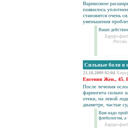
Варикозное расшир
появилось уплотнен
становятся очень с
уменьшения пробле
Ваши действия
Хирург-флеб
России
Сильные боли в 
21.10.2009 02:04
Хиру
Евгения Жен., 45.
После лечения осл
фарингита
сильно з
отеки, на левой лод
диаметре, частые
су
Вам надо прой
флебологом, а
Хирург-флеб