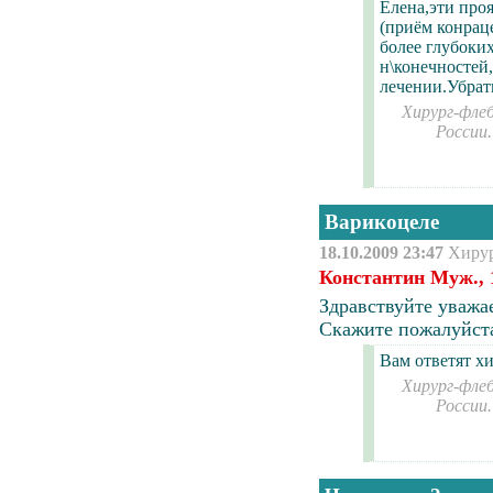
Елена,эти про
(приём конраце
более глубоки
н\конечностей
лечении.Убрат
Хирург-флеб
России
Варикоцеле
18.10.2009 23:47
Хиру
Константин Муж., 
Здравствуйте уважа
Скажите пожалуйста
Вам ответят хи
Хирург-флеб
России