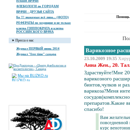
НАШИ ВРАЧИ
ФЛЕБОЛОГИ по ГОРОДАМ
ВРАЧИ - ДРУЗЬЯ САЙТА
Помощь 
Ба !!! знакомые всё лица... (ФОТО)
РЕФЕРАТЫ по медицине и не только
клятва ГИППОКРАТА и клятва
РОССИЙСКОГО ВРАЧА
По
Пресса о нас
Журнал ПЕРВЫЙ июнь 2014
Варикозное расш
Журнал "free time" самара
23.10.2009 19:35
Хиру
Анна Жен., 20. Та
Здраствуйте!Мне 20
Мы на BLIZKO.ru
варикозного расшир
бинтов,чулков и ра
варикоза
?Меня инте
сосудов(комплексно
препаратов.Какие в
спасибо!
Вам желательн
повседневной 
курс венотоник