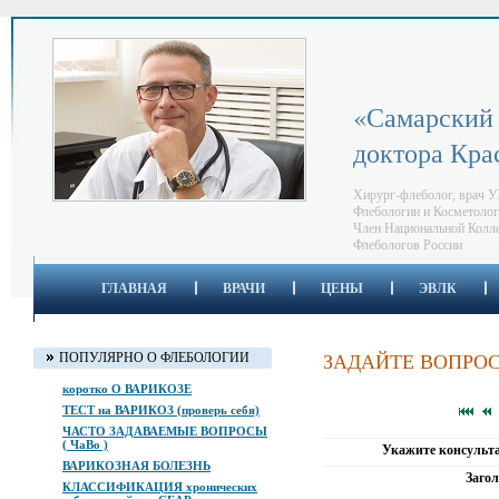
«Самарский 
доктора Кра
Хирург-флеболог, врач У
Флебологии и Косметоло
Член Национальной Колл
Флебологов России
ГЛАВНАЯ
ВРАЧИ
ЦЕНЫ
ЭВЛК
ЗАДАЙТЕ ВОПРО
ПОПУЛЯРНО О ФЛЕБОЛОГИИ
коротко О ВАРИКОЗЕ
ТЕСТ на ВАРИКОЗ (проверь себя)
ЧАСТО ЗАДАВАЕМЫЕ ВОПРОСЫ
( ЧаВо )
Укажите консульт
ВАРИКОЗНАЯ БОЛЕЗНЬ
Загол
КЛАССИФИКАЦИЯ хронических