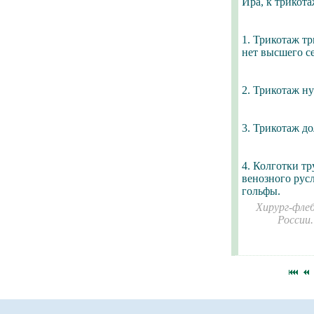
Ира, к трикот
1. Трикотаж тр
нет высшего се
2. Трикотаж н
3. Трикотаж д
4. Колготки т
венозного русл
гольфы.
Хирург-флеб
России