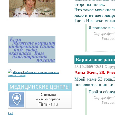
стороны почек.
Что такое мочекисл
надо и не дает напр
Где в Ижевске можн
Я полагаю в л
Хирург-флеб
России
Варикозное расш
23.10.2009 12:31
Хиру
Анна Жен., 28. Ро
«Центр флебологии и косметологии»
читать отзывы
Моей маме 53 года.
появляются шишки. 
Пройти обслед
Хирург-флеб
России
4.41