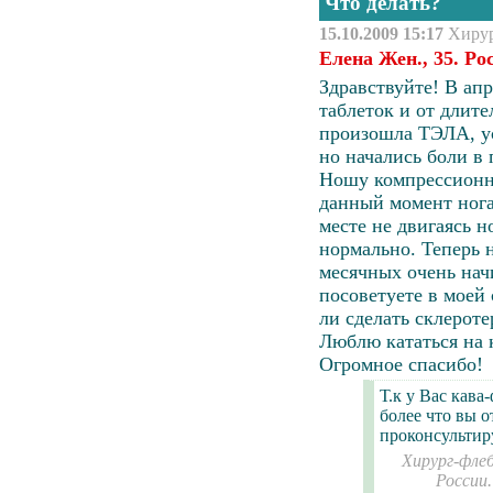
Что делать?
15.10.2009 15:17
Хиру
Елена Жен., 35. Р
Здравствуйте! В ап
таблеток и от длител
произошла
ТЭЛА
, 
но начались боли в 
Ношу компрессионны
данный момент нога
месте не двигаясь н
нормально. Теперь н
месячных очень нач
посоветуете в моей
ли сделать склерот
Люблю кататься на 
Огромное спасибо!
Т.к у Вас кава
более что вы 
проконсультир
Хирург-флеб
России