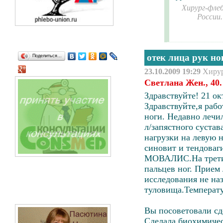
Хирург-флеб
России
отек лица рук ног
Поделиться…
23.10.2009 19:29
Хиру
Светлана Жен., 40
Здравствуйте! 21 ок
Здравствуйте,я рабо
ноги. Недавно лечи
л/запястного сустав
нагрузки на левую 
синовит и тендоваги
МОВАЛИС
.На трет
пальцев ног. Прием 
исследования не наз
туловища.Температур
Вы посоветовали сд
Сделала биохимичес