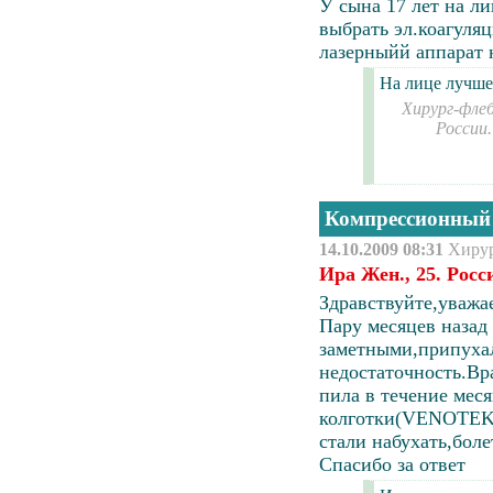
У сына 17 лет на л
выбрать эл.коагуля
лазерныйй аппарат 
На лице лучше 
Хирург-флеб
России
Компрессионный
14.10.2009 08:31
Хиру
Ира Жен., 25. Рос
Здравствуйте,уважа
Пару месяцев назад
заметными,припухал
недостаточность.Вр
пила в течение мес
колготки
(VENOTEKS
стали набухать,бол
Спасибо за ответ