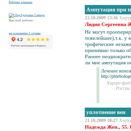
Рейтинг клиники
Ампутация при п
22.10.2009 13:36
Хиру
Высокий рейтинг
Лидия Сергеевна Ж
Не могут прооперир
на основании 1 отзыва
тежелейшее),т.к. у
трофические незажи
принимаю только о
Раннее неоднократн
ли мне ампутация н
Лечение веноз
http://phlebolo
Хирург-флеб
России
уплотнение вен
21.10.2009 18:27
Хиру
Надежда Жен., 55.