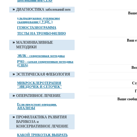
заболеваний вен CEAP
ДИАГНОСТИКА заболеваний вен
Ваше
ультразвуковое дуплексное
сканирование ( УЗДС )
ГЕМОСТАЗИОГРАММА
ТЕСТЫ НА ТРОМБОФИЛИЮ
Ваш e
МАЛОИНВАЗИВНЫЕ
МЕТОДИКИ
ЭВЛК - современная методика
РЧО - самая современная методика
(США)
Воз
ЭСТЕТИЧЕСКАЯ ФЛЕБОЛОГИЯ
МИКРОСКЛЕРОТЕРАПИЯ
Ст
"ЗВЕЗДОЧЕК И СЕТОЧЕК"
Г
ОПЕРАТИВНОЕ ЛЕЧЕНИЕ
Ваше сообщ
Если предстоит операция.
АНАЛИЗЫ
ПРОФИЛАКТИКА РАЗВИТИЯ
ВАРИКОЗА и
КОНСЕРВАТИВНОЕ ЛЕЧЕНИЕ
КАКОЙ ТРИКОТАЖ ВЫБРАТЬ