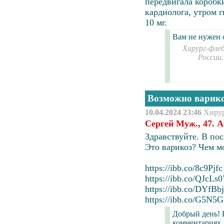
передвигала коробк
кардиолога, утром г
10 мг.
Вам не нужен 
Хирург-флеб
России
Возможно варик
10.04.2024 23:46
Хиру
Сергей Муж., 47. 
Здравствуйте. В пос
Это
варикоз
? Чем м
https://ibb.co/8c9Pjfc
https://ibb.co/QJcLs
https://ibb.co/DYfBb
https://ibb.co/G5N5
Добрый день! 
комментариях