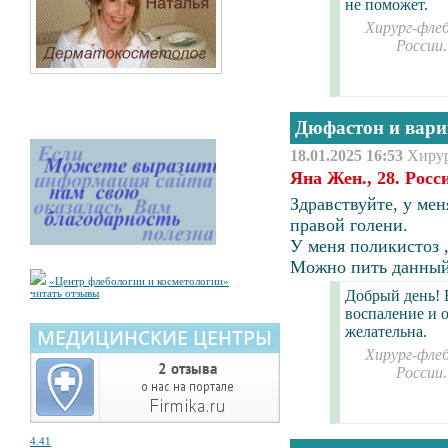
не поможет.
Хирург-флеб
России
Дюфастон и вари
18.01.2025 16:53
Хиру
Яна Жен., 28. Рос
Здравствуйте, у ме
правой голени.
У меня поликистоз ,
Можно пить данный 
«Центр флебологии и косметологии»
читать отзывы
Добрый день! 
воспаление и 
желательна.
Хирург-флеб
России
4.41