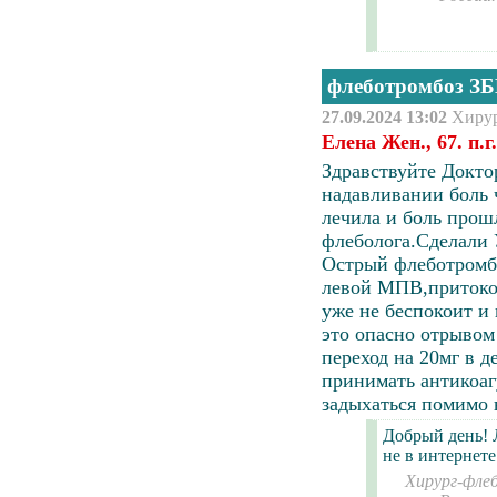
флеботромбоз З
27.09.2024 13:02
Хиру
Елена Жен., 67. п.г
Здравствуйте Докто
надавливании боль 
лечила и боль прошл
флеболога.Сделали 
Острый флеботромбо
левой МПВ,притоко
уже не беспокоит и
это опасно отрывом
переход на 20мг в 
принимать антикоаг
задыхаться помимо в
Добрый день! 
не в интернете
Хирург-флеб