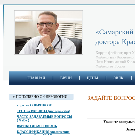
«Самарский 
доктора Кра
Хирург-флеболог, врач У
Флебологии и Косметоло
Член Национальной Колл
Флебологов России
ГЛАВНАЯ
ВРАЧИ
ЦЕНЫ
ЭВЛК
ЗАДАЙТЕ ВОПРО
ПОПУЛЯРНО О ФЛЕБОЛОГИИ
коротко О ВАРИКОЗЕ
ТЕСТ на ВАРИКОЗ (проверь себя)
ЧАСТО ЗАДАВАЕМЫЕ ВОПРОСЫ
( ЧаВо )
Укажите консульт
ВАРИКОЗНАЯ БОЛЕЗНЬ
Загол
КЛАССИФИКАЦИЯ хронических