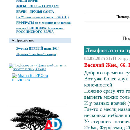
НАШИ ВРАЧИ
ФЛЕБОЛОГИ по ГОРОДАМ
ВРАЧИ - ДРУЗЬЯ САЙТА
Помощь 
Ба !!! знакомые всё лица... (ФОТО)
РЕФЕРАТЫ по медицине и не только
клятва ГИППОКРАТА и клятва
РОССИЙСКОГО ВРАЧА
По
Пресса о нас
Журнал ПЕРВЫЙ июнь 2014
Лимфостаз или т
Журнал "free time" самара
04.02.2025 21:11
Хиру
Василий Жен., 66.
Доброго времени су
Мы на BLIZKO.ru
Вот уже более двух
конечностей.
Поясню сразу что го
выгнать можно толь
И у разных врачей (
Где-то с месяц наза
несколько небольши
Уч. терапевт назна
250мг, Фуросемид 2