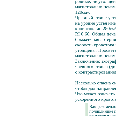
ровные, не утолщен
магистрально неизм
120см/с.
Чревный ствол: усть
на уровне устья им
кровотока до 280см/
RI 0.66. Общая пече
брыжеечная артерия:
скорость кровотока 
утолщены. Просвет
магистрально неизм
Заключение: эхогра
чревного ствола (
с контрастирование
Насколько опасна с
чтобы дал направле
Что может означать
ускоренного кровот
Вам рекомендо
поликлинике по
по платным ус