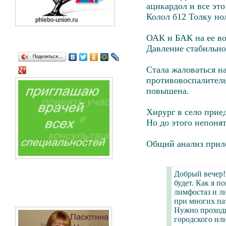
ацикардол и все это
Колол б12 Толку но
ОАК и БАК на ее во
Давление стабильно
Поделиться…
Стала жаловаться н
противовоспалитель
повышена.
Хирург в село приед
Но до этого непонят
Общий анализ прило
Добрый вечер! 
будет. Как я по
лимфостаз и л
при многих па
Нужно проходи
городского ил