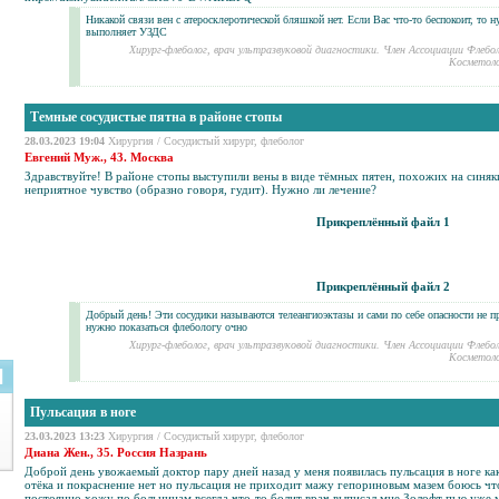
Никакой связи вен с атеросклеротической бляшкой нет. Если Вас что-то беспокоит, то 
выполняет УЗДС
Хирург-флеболог, врач ультразвуковой диагностики. Член Ассоциации Флебо
Косметоло
Темные сосудистые пятна в районе стопы
28.03.2023 19:04
Хирургия
/
Сосудистый хирург, флеболог
Евгений Муж., 43. Москва
Здравствуйте! В районе стопы выступили вены в виде тёмных пятен, похожих на
синяк
неприятное чувство (образно говоря, гудит). Нужно ли лечение?
Прикреплённый файл 1
Прикреплённый файл 2
Добрый день! Эти сосудики называются телеангиоэктазы и сами по себе опасности не 
нужно показаться флебологу очно
Хирург-флеболог, врач ультразвуковой диагностики. Член Ассоциации Флебо
Косметоло
Пульсация в ноге
23.03.2023 13:23
Хирургия
/
Сосудистый хирург, флеболог
Диана Жен., 35. Россия Назрань
Доброй день увожаемый доктор пару дней назад у меня появилась пульсация в ноге ка
отёка и покраснение нет но пульсация не приходит мажу гепориновым мазем боюсь чт
постоянно хожу по больницам всегда что-то болит врач выписал мне
Золофт
пью уже м