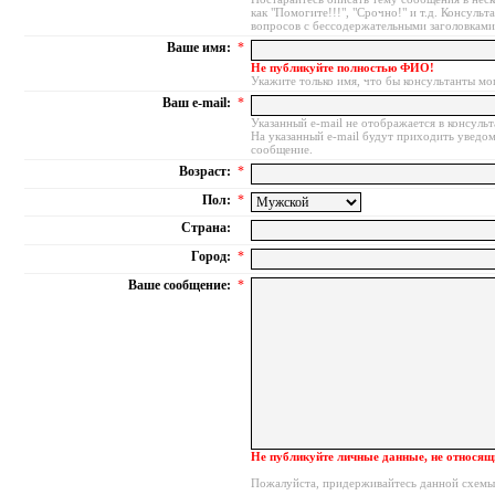
как "Помогите!!!", "Срочно!" и т.д. Консуль
вопросов с бессодержательными заголовками
Ваше имя:
*
Не публикуйте полностью ФИО!
Укажите только имя, что бы консультанты мо
Ваш e-mail:
*
Указанный e-mail не отображается в консуль
На указанный e-mail будут приходить уведом
сообщение.
Возраст:
*
Пол:
*
Страна:
Город:
*
Ваше сообщение:
*
Не публикуйте личные данные, не относящи
Пожалуйста, придерживайтесь данной схемы