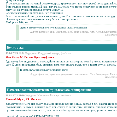
Добрый вечер.
У меня есть шейно-грудной
остеохондроз
, тревожности и гипотиреоз( но на данный с
В последние время, месяца 2 как , начала замечать что после лежачего состояния с тел
рисунок на руках, проходил спустя минут 10.
Сейчас в квартире прохладно, нет отопления.
А вот последние 4 дня , у меня холодные руки. И стоит мне встать или помыть посуду 
Очень страшно ,подскажите пожалуйста в чем причина ?
Мой рост 164, вес 52.
Думаю, ничего страшного, это вегетатика, Ваша особенность
Хирург-флеболог, врач ультразвуковой диагностики. Член Ассоциации Флебо
Косметоло
Болит рука
17.04.2023 11:04
Хирургия
/
Сосудистый хирург, флеболог
Яна Жен., 32. Россия Красноуфимск
Здравствуйте, подскажите пожалуйста, поставили катетор на левой руке на предплечье 
уже 12 дней и началась боль сильная, немного опухла рука, что в таком случаи делать.
В этом случае показывают лечащему врачу.
Хирург-флеболог, врач ультразвуковой диагностики. Член Ассоциации Флебо
Косметоло
Помогите понять заключение триплексного сканирования
30.03.2023 21:10
Хирургия
/
Сосудистый хирург, флеболог
Евгений Муж., 43. Москва
Здравствуйте! Сегодня был у врача по поводу вен на ногах, сделал УЗИ, нашли атерос
был в норме, не курю,
лишнего веса
нет, слежу за физической формой. Находка стала 
грозит появление бляшки и что, если есть необходимость, можно предпринять, чтобы 
https://disk.yandex.ru/i/CROv0-DWXiREPQ