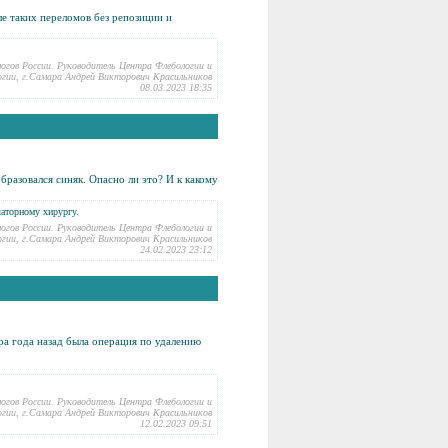
ле таких переломов без репозиции и
логов России. Руководитель Центра Флебологии и
гии, г.Самара Андрей Викторович Красильников
08.03.2023 18:35
образовался
синяк
. Опасно ли это? И к какому
латорному хирургу.
логов России. Руководитель Центра Флебологии и
гии, г.Самара Андрей Викторович Красильников
24.02.2023 23:12
ра года назад была операция по удалению
логов России. Руководитель Центра Флебологии и
гии, г.Самара Андрей Викторович Красильников
12.02.2023 09:51