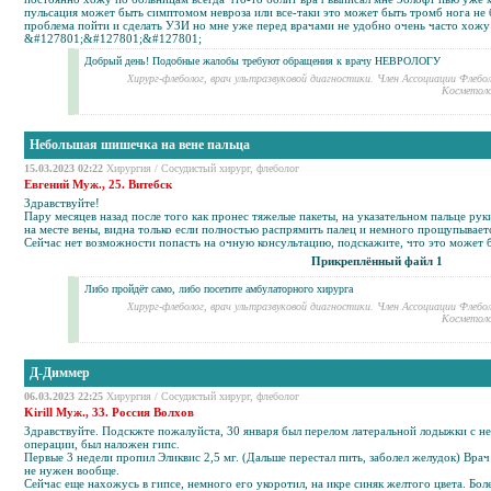
пульсация может быть симптомом невроза или все-таки это может быть тромб нога не б
проблема пойти и сделать УЗИ но мне уже перед врачами не удобно очень часто хожу 
&#127801;&#127801;&#127801;
Добрый день! Подобные жалобы требуют обращения к врачу НЕВРОЛОГУ
Хирург-флеболог, врач ультразвуковой диагностики. Член Ассоциации Флебо
Косметоло
Небольшая шишечка на вене пальца
15.03.2023 02:22
Хирургия
/
Сосудистый хирург, флеболог
Евгений Муж., 25. Витебск
Здравствуйте!
Пару месяцев назад после того как пронес тяжелые пакеты, на указательном пальце р
на месте вены, видна только если полностью распрямить палец и немного прощупываетс
Сейчас нет возможности попасть на очную консультацию, подскажите, что это может 
Прикреплённый файл 1
Либо пройдёт само, либо посетите амбулаторного хирурга
Хирург-флеболог, врач ультразвуковой диагностики. Член Ассоциации Флебо
Косметоло
Д-Диммер
06.03.2023 22:25
Хирургия
/
Сосудистый хирург, флеболог
Kirill Муж., 33. Россия Волхов
Здравствуйте. Подскжте пожалуйста, 30 января был
перелом
латеральной лодыжки с не
операции, был наложен гипс.
Первые 3 недели пропил Эликвис 2,5 мг. (Дальше перестал пить, заболел желудок) Врач
не нужен вообще.
Сейчас еще нахожусь в гипсе, немного его укоротил, на икре
синяк
желтого цвета. Боле