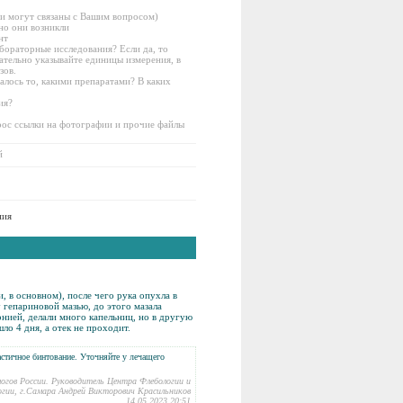
ни могут связаны с Вашим вопросом)
но они возникли
нт
бораторные исследования? Если да, то
ательно указывайте единицы измерения, в
зов.
алось то, какими препаратами? В каких
ия?
рос ссылки на фотографии и прочие файлы
й
ния
и, в основном), после чего рука опухла в
у гепариновой мазью, до этого мазала
онией
, делали много капельниц, но в другую
ло 4 дня, а отек не проходит.
стичное бинтование. Уточняйте у лечащего
логов России. Руководитель Центра Флебологии и
гии, г.Самара Андрей Викторович Красильников
14.05.2023 20:51