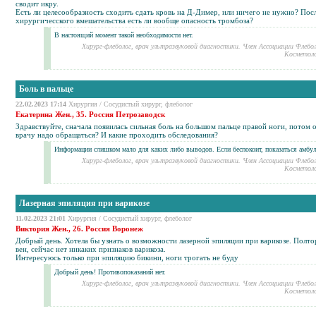
сводит икру.
Есть ли целесообразность сходить сдать кровь на Д-Димер, или ничего не нужно? Пос
хирургичесского вмешательства есть ли вообще опасность тромбоза?
В настоящий момент такой необходимости нет.
Хирург-флеболог, врач ультразвуковой диагностики. Член Ассоциации Флебо
Косметоло
Боль в пальце
22.02.2023 17:14
Хирургия
/
Сосудистый хирург, флеболог
Екатерина Жен., 35. Россия Петрозаводск
Здравствуйте, сначала появилась сильная боль на большом пальце правой ноги, потом 
врачу надо обращаться? И какие проходить обследования?
Информации слишком мало для каких либо выводов. Если беспокоит, показаться амбу
Хирург-флеболог, врач ультразвуковой диагностики. Член Ассоциации Флебо
Косметоло
Лазерная эпиляция при варикозе
11.02.2023 21:01
Хирургия
/
Сосудистый хирург, флеболог
Виктория Жен., 26. Россия Воронеж
Добрый день. Хотела бы узнать о возможности лазерной эпиляции при
варикозе
. Полто
вен, сейчас нет никаких признаков
варикоза
.
Интересуюсь только при эпиляцию бикини, ноги трогать не буду
Добрый день! Противопоказаний нет.
Хирург-флеболог, врач ультразвуковой диагностики. Член Ассоциации Флебо
Косметоло