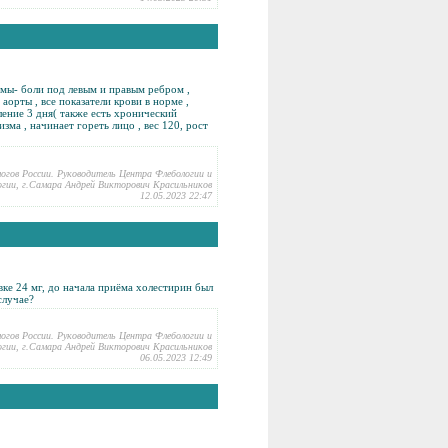
омы- боли под левым и правым ребром ,
орты , все показатели крови в норме ,
еление 3 дня( также есть хронический
зма , начинает гореть лицо , вес 120, рост
логов России. Руководитель Центра Флебологии и
гии, г.Самара Андрей Викторович Красильников
12.05.2023 22:47
вке 24 мг, до начала приёма холестирин был
случае?
логов России. Руководитель Центра Флебологии и
гии, г.Самара Андрей Викторович Красильников
06.05.2023 12:49