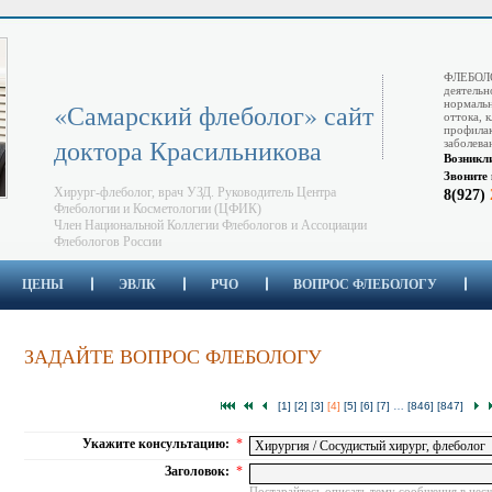
ФЛЕБОЛО
деятельн
нормальн
«Самарский флеболог» сайт
оттока, 
профилак
доктора Красильникова
заболева
Возникл
Звоните 
Хирург-флеболог, врач УЗД. Руководитель Центра
8(927)
Флебологии и Косметологии (ЦФИК)
Член Национальной Коллегии Флебологов и Ассоциации
Флебологов России
ЦЕНЫ
ЭВЛК
РЧО
ВОПРОС ФЛЕБОЛОГУ
ЗАДАЙТЕ ВОПРОС ФЛЕБОЛОГУ
[1]
[2]
[3]
[4]
[5]
[6]
[7]
…
[846]
[847]
Укажите консультацию:
*
Заголовок:
*
Постарайтесь описать тему сообщения в неск