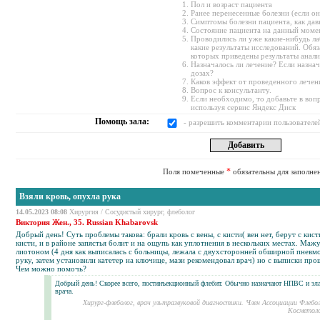
Пол и возраст пациента
Ранее перенесенные болезни (если о
Симптомы болезни пациента, как дав
Состояние пациента на данный моме
Проводились ли уже какие-нибудь ла
какие результаты исследований. Обяз
которых приведены результаты анали
Назначалось ли лечение? Если назнач
дозах?
Каков эффект от проведенного лечен
Вопрос к консультанту.
Если необходимо, то добавьте в воп
используя сервис Яндекс Диск
Помощь зала:
- разрешить комментарии пользователе
*
Поля помеченные
обязательны для заполне
Взяли кровь, опухла рука
14.05.2023 08:08
Хирургия
/
Сосудистый хирург, флеболог
Виктория Жен., 35. Russian Khabarovsk
Добрый день! Суть проблемы такова: брали кровь с вены, с кисти( вен нет, берут с кист
кисти, и в районе запястья болит и на ощупь как уплотнения в нескольких местах. Маж
лиотоном
(4 дня как выписалась с больницы, лежала с двухсторонней обширной
пневм
руку, затем установили
катетер
на ключице, мази рекомендовал врач) но с выписки прош
Чем можно помочь?
Добрый день! Скорее всего, постинъекционный флебит. Обычно назначают НПВС и эла
врача.
Хирург-флеболог, врач ультразвуковой диагностики. Член Ассоциации Флебо
Косметоло