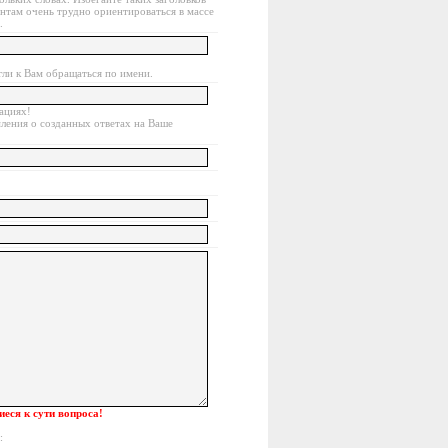
тантам очень трудно ориентироваться в массе
.
гли к Вам обращаться по имени.
тациях!
ления о созданных ответах на Ваше
еся к сути вопроса!
: