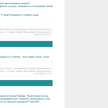
овет щитовидная в норме).
ефоном в руках, появляется отчетливый синий
. У меня бледнеют и синеют руки.
логов России. Руководитель Центра Флебологии и
гии, г.Самара Андрей Викторович Красильников
20.04.2023 07:47
рядом со сгибом , чуть выше локтя, стоит
логов России. Руководитель Центра Флебологии и
гии, г.Самара Андрей Викторович Красильников
17.04.2023 17:39
клеротическую бляшку. Холестерин всегда
неожиданностью. Скажите, пожалуйста, чем
это не прогрессировало? Спасибо!