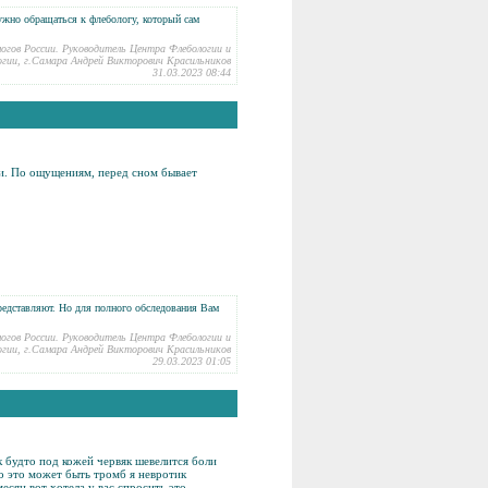
нужно обращаться к флебологу, который сам
логов России. Руководитель Центра Флебологии и
гии, г.Самара Андрей Викторович Красильников
31.03.2023 08:44
и
. По ощущениям, перед сном бывает
представляют. Но для полного обследования Вам
логов России. Руководитель Центра Флебологии и
гии, г.Самара Андрей Викторович Красильников
29.03.2023 01:05
к будто под кожей червяк шевелится боли
о это может быть тромб я невротик
есяц вот хотела у вас спросить это