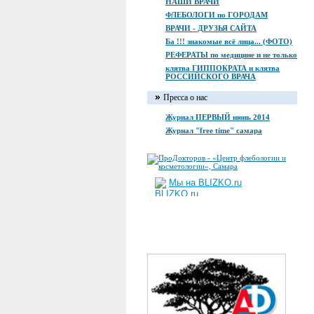
НАШИ ВРАЧИ
ФЛЕБОЛОГИ по ГОРОДАМ
ВРАЧИ - ДРУЗЬЯ САЙТА
Ба !!! знакомые всё лица... (ФОТО)
РЕФЕРАТЫ по медицине и не только
клятва ГИППОКРАТА и клятва
РОССИЙСКОГО ВРАЧА
Пресса о нас
Журнал ПЕРВЫЙ июнь 2014
Журнал "free time" самара
Мы на BLIZKO.ru