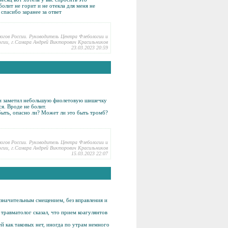
олит не горит и не отекла для меня не
спасибо заранее за ответ
логов России. Руководитель Центра Флебологии и
гии, г.Самара Андрей Викторович Красильников
23.03.2023 20:59
уки заметил небольшую фиолетовую шишечку
я. Вроде не болит.
быть, опасно ли? Может ли это быть тромб?
логов России. Руководитель Центра Флебологии и
гии, г.Самара Андрей Викторович Красильников
15.03.2023 22:07
значительным смещением, без вправления и
 травматолог сказал, что прием коагулянтов
й как таковых нет, иногда по утрам немного