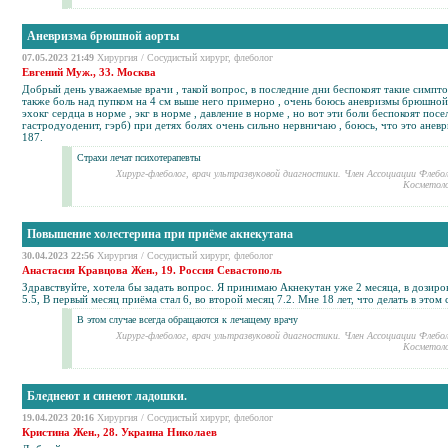
Аневризма брюшной аорты
07.05.2023 21:49
Хирургия
/
Сосудистый хирург, флеболог
Евгений Муж., 33. Москва
Добрый день уважаемые врачи , такой вопрос, в последние дни беспокоят такие симпт
также боль над пупком на 4 см выше него примерно , очень боюсь аневризмы брюшной а
эхокг сердца в норме , экг в норме , давление в норме , но вот эти боли беспокоят пос
гастродуоденит, гэрб) при детях болях очень сильно нервничаю , боюсь, что это аневри
187.
Страхи лечат психотерапевты
Хирург-флеболог, врач ультразвуковой диагностики. Член Ассоциации Флебо
Косметоло
Повышение холестерина при приёме акнекутана
30.04.2023 22:56
Хирургия
/
Сосудистый хирург, флеболог
Анастасия Кравцова Жен., 19. Россия Севастополь
Здравствуйте, хотела бы задать вопрос. Я принимаю Акнекутан уже 2 месяца, в дозиро
5.5, В первый месяц приёма стал 6, во второй месяц 7.2. Мне 18 лет, что делать в этом 
В этом случае всегда обращаются к лечащему врачу
Хирург-флеболог, врач ультразвуковой диагностики. Член Ассоциации Флебо
Косметоло
Бледнеют и синеют ладошки.
19.04.2023 20:16
Хирургия
/
Сосудистый хирург, флеболог
Кристина Жен., 28. Украина Николаев