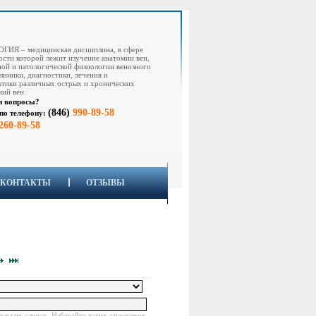
ГИЯ – медицинская дисциплина, в сфере
ости которой лежит изучение анатомии вен,
ой и патологической физиологии венозного
клиники, диагностики, лечения и
тики различных острых и хронических
ний вен.
и вопросы?
(846)
990-89-58
по телефону:
260-89-58
КОНТАКТЫ
ОТЗЫВЫ
ольких словах. Избегайте таких заголовков